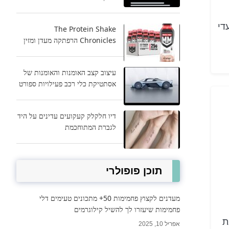
די
The Protein Shake
Chronicles הרפתקה מעדן ומזין
עיצוב קצב האומנות והאומנות של
אסתטיקת כלי רכב פעילויות ספורט
דיו חלקלק קעקועים עדינים על היד
לגברת המתוחכמת
תוכן פופולרי
מעדנים לקצוץ פחמימות 50+ מתכונים טעימים דלי
פחמימות שיעזרו לך להשיל קילוגרמים
ת
אפריל 10, 2025