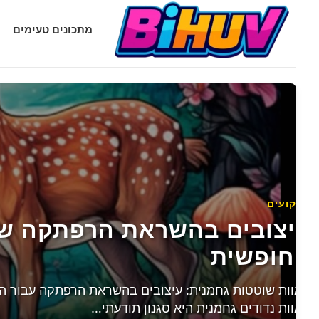
Bihuv.com
מתכונים טעימים
משקאות בריאות
יצובים בהשראת הרפתקה שו
אסתטיקת שייק איך לדחוף לפ
באינסטגרם לצוץ
חופשית
ח את אוטו השטח האישי שלך
איך ליצור תמונת אינסטגרם שייק אסתטיקה5.…