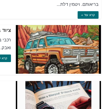
בריאותם. ויטמין דלת...
קרא עוד »
ציוד בית של ls
רכבי ב
ואבק. 
קרא ע