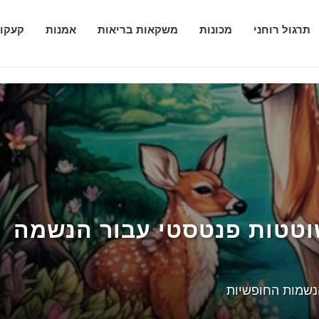
תרגול רוחני
מכונות
משקאות בריאות
אמנות
קעקוע
טטות פנטסטי עבור הנשמה
וסטים האינדיבידואלי שלך
 למילוט הרפתקני
1.2. מהי אסתטיקת שייק?3. למה אסתטיקת שייקים פופולרית באינסטגרם?4.