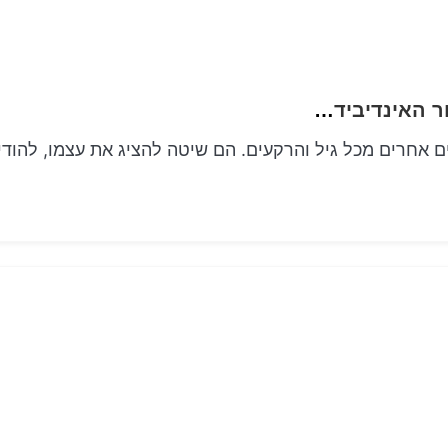
בדי הדפסי דיו לפרק כף היד להודיע את הסיפור האינדיבידואלי שלך
 אחרים מכל גיל והרקעים. הם שיטה להציג את עצמו, להודי