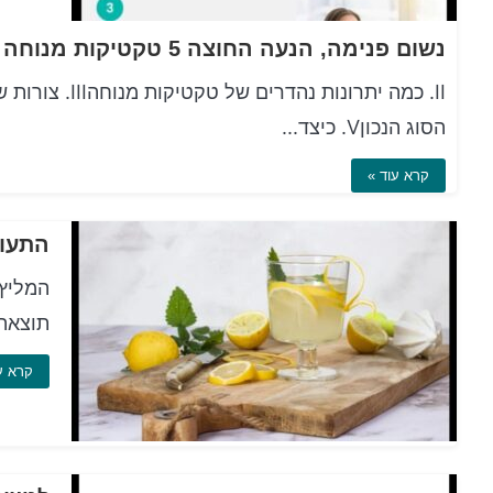
הסוג הנכוןV. כיצד...
קרא עוד »
התעור
המליץ 
תוצאה 
קרא ע