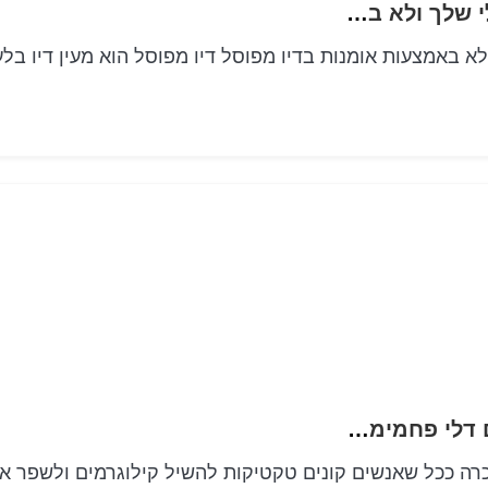
אלכימיית דיו תעלה את המראה האינדיבידואלי שלך ולא באמצעות האומנות של דיו מפוסל
א באמצעות אומנות בדיו מפוסל דיו מפוסל הוא מעין דיו בלע
מעדנים לקצוץ פחמימות 50+ מתכונים טעימים דלי פחמימות שיעזרו לך להשיל קילוגרמים
רה ככל שאנשים קונים טקטיקות להשיל קילוגרמים ולשפר א